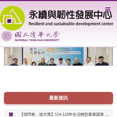
跳
到
主
要
內
容
區
最新資訊
【填問卷．抽大獎】114-115年生活轉型素養調查 啟動！